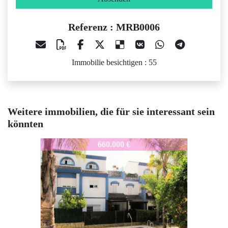
Referenz : MRB0006
Immobilie besichtigen : 55
Weitere immobilien, die für sie interessant sein
könnten
B0006
MRB0006
MRB0006
660.000 €
395.000 €