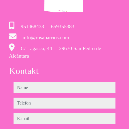
951468433
-
659355383
info@rosabarrios.com
C/ Lagasca, 44
-
29670 San Pedro de
Alcántara
Kontakt
name
telefon
e-mail