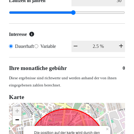
Laufzeit in jahren
Interesse
Dauerhaft
Variable
Ihre monatliche gebühr
0
Diese ergebnisse sind richtwerte und werden anhand der von ihnen
eingegebenen zahlen berechnet.
Karte
+
−
×
Die position auf der karte wird durch den