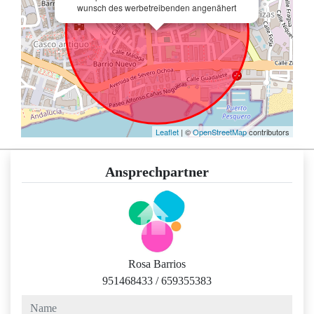
wunsch des werbetreibenden angenähert
Leaflet
| ©
OpenStreetMap
contributors
Ansprechpartner
Rosa Barrios
951468433
/
659355383
name