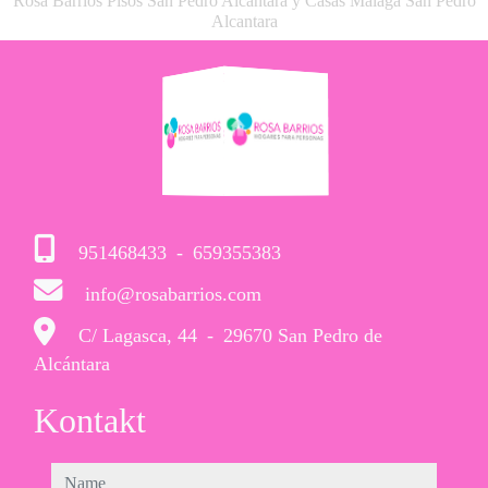
Rosa Barrios Pisos San Pedro Alcantara y Casas Málaga San Pedro
Alcantara
951468433
-
659355383
info@rosabarrios.com
C/ Lagasca, 44
-
29670 San Pedro de
Alcántara
Kontakt
name