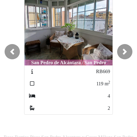
Previous
Next
San Pedro de Alcántara / San Pedro
RB669
2
119
m
4
2