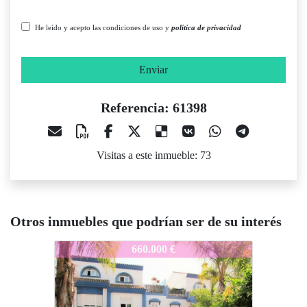
He leído y acepto las condiciones de uso y
política de privacidad
Enviar
Referencia: 61398
Visitas a este inmueble: 73
Otros inmuebles que podrían ser de su interés
61398
61398
6
660.000 €
395.000 €