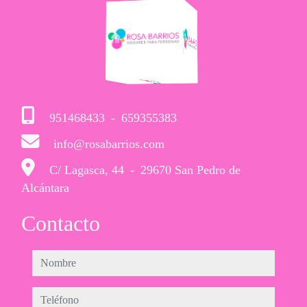
951468433
-
659355383
info@rosabarrios.com
C/ Lagasca, 44
-
29670 San Pedro de
Alcántara
Contacto
nombre
teléfono