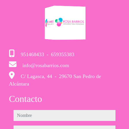
951468433
-
659355383
info@rosabarrios.com
C/ Lagasca, 44
-
29670 San Pedro de
Alcántara
Contacto
nombre