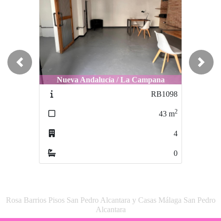
Previous
Next
Nueva Andalucía / La Campana
RB1098
2
43
m
4
0
Rosa Barrios Pisos San Pedro Alcantara y Casas Málaga San Pedro
Alcantara