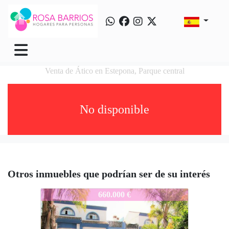
Venta de Ático en Estepona, Parque central
No disponible
Otros inmuebles que podrían ser de su interés
ERB268
660.000 €