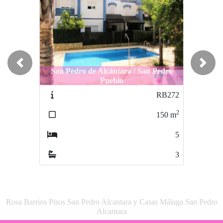
Previous
Next
San Pedro de Alcántara / San Pedro
Pueblo
RB272
2
150
m
5
3
Rosa Barrios Pisos San Pedro Alcantara y Casas Málaga San Pedro
Alcantara